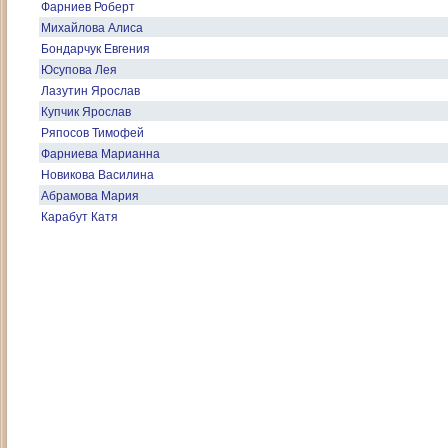
Фарниев Роберт
Михайлова Алиса
Бондарчук Евгения
Юсупова Лея
Лазутин Ярослав
Купчик Ярослав
Ряпосов Тимофей
Фарниева Марианна
Новикова Василина
Абрамова Мария
Карабут Катя