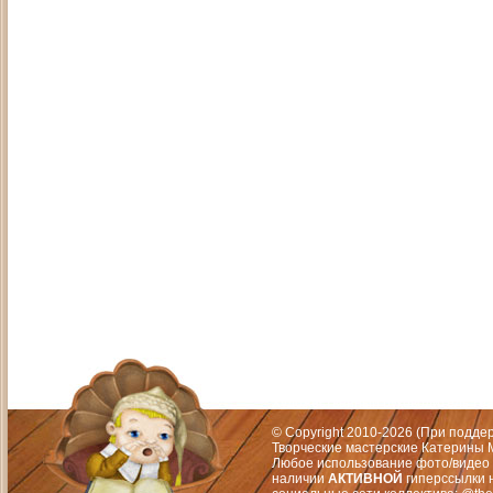
Адрес: Москва, СЗАО (Митино) ул. М
Художественный руководитель те
© Copyright 2010-2026 (При подд
Творческие мастерские Катерины М
Любое использование фото/видео 
наличии
АКТИВНОЙ
гиперссылки 