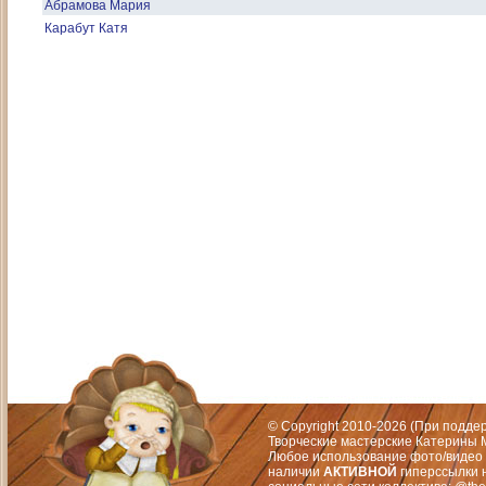
Абрамова Мария
Карабут Катя
Адрес: Москва, СЗАО (Митино) ул. М
Художественный руководитель те
© Copyright 2010-2026 (При подд
Творческие мастерские Катерины М
Любое использование фото/видео 
наличии
АКТИВНОЙ
гиперссылки 