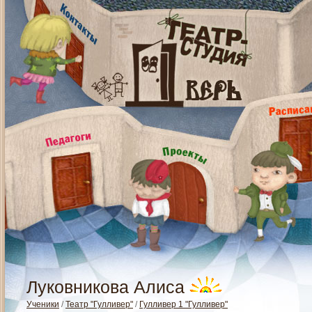
Луковникова Алиса
Ученики
/
Театр "Гулливер"
/
Гулливер 1 "Гулливер"