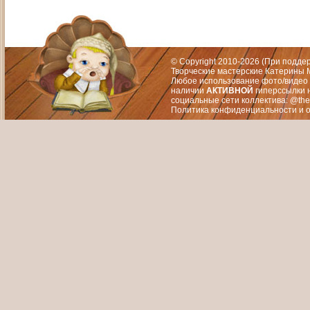
Адрес: Москва, СЗАО (Митино) ул. М
Художественный руководитель те
© Copyright 2010-2026 (При подд
Творческие мастерские Катерины М
Любое использование фото/видео 
наличии
АКТИВНОЙ
гиперссылки 
социальные сети коллектива: @the
Политика конфиденциальности
и