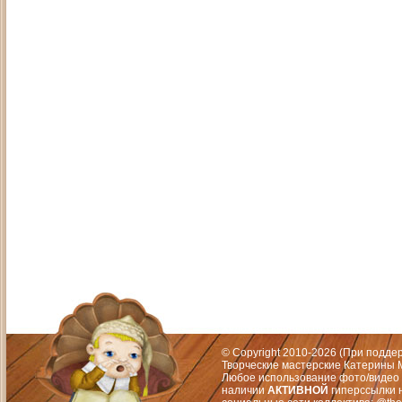
Адрес: Москва, СЗАО (Митино) ул. М
Художественный руководитель те
© Copyright 2010-2026 (При подд
Творческие мастерские Катерины М
Любое использование фото/видео 
наличии
АКТИВНОЙ
гиперссылки 