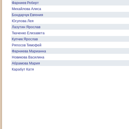
Фарниев Роберт
Михайлова Алиса
Бондарчук Евгения
Юсупова Лея
Лазутин Ярослав
Ткаченко Елизавета
Купчик Ярослав
Ряпосов Тимофей
Фарниева Марианна
Новикова Василина
Абрамова Мария
Карабут Катя