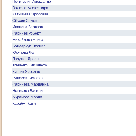
Почиталин Александр
Волкова Александра
Катышева Ярослава
Обухов Семён
Иванова Варвара
Фарниев Роберт
Михайлова Алиса
Бондарчук Евгения
Юсупова Лея
Лазутин Ярослав
Ткаченко Елизавета
Купчик Ярослав
Ряпосов Тимофей
Фарниева Марианна
Новикова Василина
Абрамова Мария
Карабут Катя