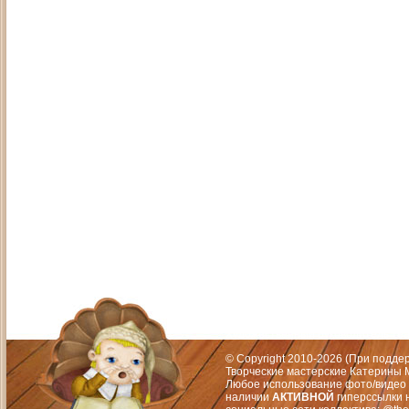
Адрес: Москва, СЗАО (Митино) ул. М
Художественный руководитель те
© Copyright 2010-2026 (При подд
Творческие мастерские Катерины М
Любое использование фото/видео 
наличии
АКТИВНОЙ
гиперссылки 