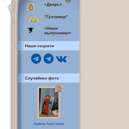
«Дверь»
"Гулливер"
«Наши
выпускники»
Наши соцсети
Случайное фото
Букина Анастасия