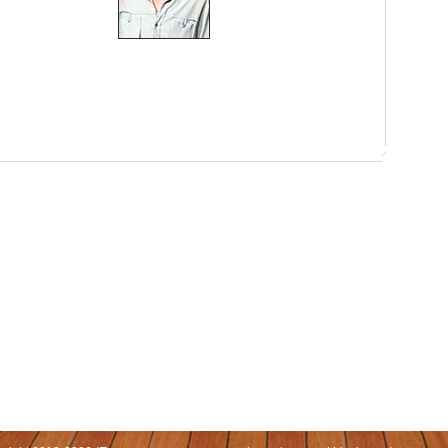
 Москва, СЗАО (Митино) ул. Митинская ул., д.31,к.1
ественный руководитель театра: Миронова Екатерина Валерьевна