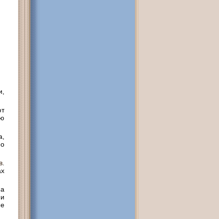
и,
ют
ью
а,
но
в
.
ах
 а
ии
ие