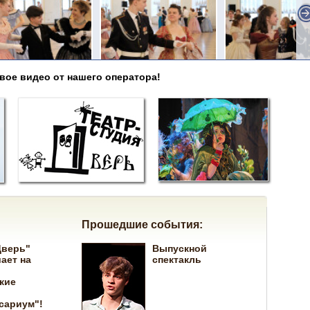
вое видео от нашего оператора!
Прошедшие события:
Дверь"
Выпускной
ает на
спектакль
кие
сариум"!