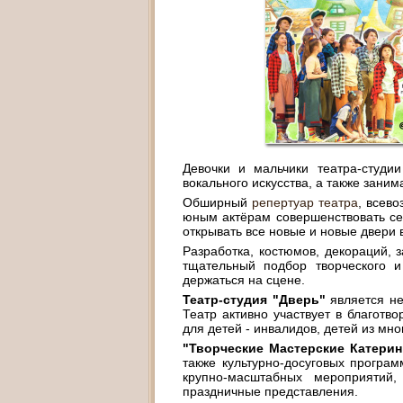
Девочки и мальчики театра-студии
вокального искусства, а также зани
Обширный
репертуар театра
, всев
юным актёрам совершенствовать себ
открывать все новые и новые двери
Разработка, костюмов, декораций, 
тщательный подбор творческого и
держаться на сцене.
Театр-студия "Дверь"
является н
Театр активно участвует в благотв
для детей - инвалидов, детей из мн
"Творческие Мастерские Катери
также культурно-досуговых програ
крупно-масштабных мероприятий,
праздничные представления.