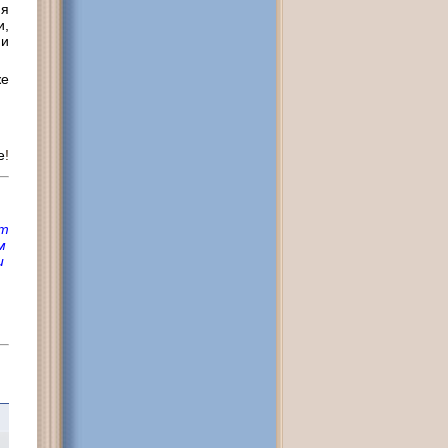
ия
и,
 и
же
е
!
ет
м
и