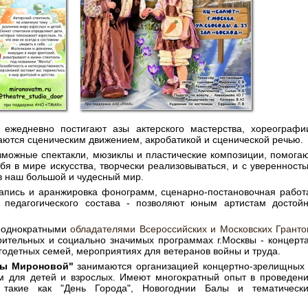
 ежедневно постигают азы актерского мастерства, хореографи
маются сценическим движением, акробатикой и сценической речью.
озможные спектакли, мюзиклы и пластические композиции, помога
я в мире искусства, творчески реализовываться, и с уверенност
 в наш большой и чудесный мир.
запись и аранжировка фонограмм, сценарно-постановочная работ
 педагогического состава - позволяют юным артистам достой
еоднократными
обладателями Всероссийских и Московских Гранто
орительных и социально значимых программах г.Москвы - концерт
огодетных семей, мероприятиях для ветеранов войны и труда.
ны Мироновой"
занимаются организацией концертно-зрелищных
мм для детей и взрослых. Имеют многократный опыт в проведен
 такие как "День Города", Новогоднии Балы и тематическ