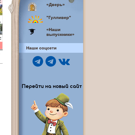
«Дверь»
"Гулливер"
«Наши
выпускники»
Наши соцсети
6