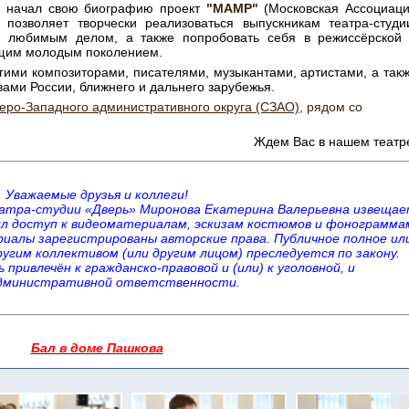
"
начал свою биографию проект
"МАМР"
(Московская Ассоциац
позволяет творчески реализоваться выпускникам театра-студи
 любимым делом, а также попробовать себя в режиссёрской
ющим молодым поколением.
гими композиторами, писателями, музыкантами, артистами, а так
ами России, ближнего и дальнего зарубежья.
еро-Западного административного округа (СЗАО)
, рядом со
Ждем Вас в нашем театр
Уважаемые друзья и коллеги!
атра-студии «Дверь» Миронова Екатерина Валерьевна извеща
чил доступ к видеоматериалам, эскизам костюмов и фонограмма
риалы зарегистрированы авторские права. Публичное полное ил
ругим коллективом (или другим лицом) преследуется по закону.
ривлечён к гражданско-правовой и (или) к уголовной, и
административной ответственности.
Бал в доме Пашкова