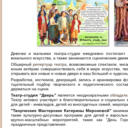
Девочки и мальчики театра-студии ежедневно постигают 
вокального искусства, а также занимаются сценическим движ
Обширный
репертуар театра
, всевозможные спектакли, мюз
юным актёрам совершенствовать себя в мире искусства, тво
открывать все новые и новые двери в наш большой и чудесн
Разработка, костюмов, декораций, запись и аранжировка ф
тщательный подбор творческого и педагогического сост
держаться на сцене.
Театр-студия "Дверь"
является неоднократными
обладате
Театр активно участвует в благотворительных и социально 
для детей - инвалидов, детей из многодетных семей, меропр
"Творческие Мастерские Катерины Мироновой"
занимаю
также культурно-досуговых программ для детей и взрослы
крупно-масштабных мероприятий, такие как "День Гор
праздничные представления.