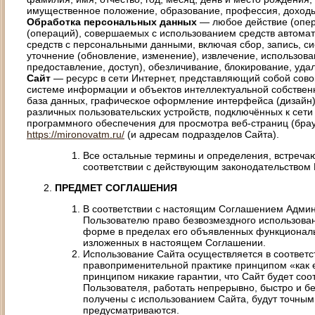
имущественное положение, образование, профессия, доход
Обработка персональных данных
— любое действие (опер
(операций), совершаемых с использованием средств автомат
средств с персональными данными, включая сбор, запись, с
уточнение (обновление, изменение), извлечение, использова
предоставление, доступ), обезличивание, блокирование, уд
Сайт
— ресурс в сети Интернет, представляющий собой сов
системе информации и объектов интеллектуальной собствен
база данных, графическое оформление интерфейса (дизайн) и
различных пользовательских устройств, подключённых к сети
программного обеспечения для просмотра веб-страниц (брау
https://mironovatm.ru/
(и адресам подразделов Сайта).
Все остальные термины и определения, встречаю
соответствии с действующим законодательством
ПРЕДМЕТ СОГЛАШЕНИЯ
В соответствии с настоящим Соглашением Адми
Пользователю право безвозмездного использова
форме в пределах его объявленных функциональ
изложенных в настоящем Соглашении.
Использование Сайта осуществляется в соответс
правоприменительной практике принципом «как ес
принципом никакие гарантии, что Сайт будет соо
Пользователя, работать непрерывно, быстро и бе
получены с использованием Сайта, будут точным
предусматриваются.