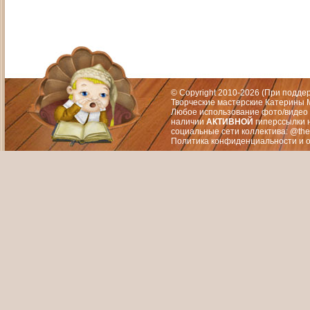
Адрес: Москва, СЗАО (Митино) ул. М
Художественный руководитель те
© Copyright 2010-2026 (При подд
Творческие мастерские Катерины М
Любое использование фото/видео 
наличии
АКТИВНОЙ
гиперссылки 
социальные сети коллектива: @the
Политика конфиденциальности
и