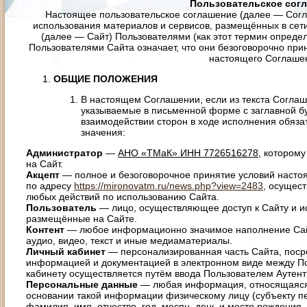
Пользовательское сог
Настоящее пользовательское соглашение (далее — Согл
использования материалов и сервисов, размещённых в сет
(далее — Сайт) Пользователями (как этот термин опреде
Пользователями Сайта означает, что они безоговорочно при
настоящего Соглаше
ОБЩИЕ ПОЛОЖЕНИЯ
В настоящем Соглашении, если из текста Согла
указываемые в письменной форме с заглавной б
взаимодействии сторон в ходе исполнения обязат
значения:
Администратор
—
АНО «ТМаК» ИНН 7726516278
, котором
на Сайт.
Акцепт
— полное и безоговорочное принятие условий насто
по адресу
https://mironovatm.ru/news.php?view=2483
, осущес
любых действий по использованию Сайта.
Пользователь
— лицо, осуществляющее доступ к Сайту и 
размещённые на Сайте.
Контент
— любое информационно значимое наполнение Сайта
аудио, видео, текст и иные медиаматериалы.
Личный кабинет
— персонализированная часть Сайта, поср
информацией и документацией в электронном виде между По
кабинету осуществляется путём ввода Пользователем Аутен
Персональные данные
— любая информация, относящаяся
основании такой информации физическому лицу (субъекту пе
фамилия, имя, отчество, год, месяц, день и место рождения,