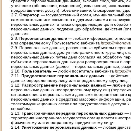
средств с персональными данными, включая сбор, запись, с
уточнение (обновление, изменение), извлечение, использова
предоставление, доступ), обезличивание, блокирование, уд
2.7.
Оператор
— государственный орган, муниципальный орг
самостоятельно или совместно с другими лицами организу
персональных данных, а также определяющие цели обработк
персональных данных, подлежащих обработке, действия (о
данными.
2.8.
Персональные данные
— любая информация, относяща
или определяемому Пользователю веб-сайта
https://mironova
2.9. Персональные данные, разрешенные субъектом персон
персональные данные, доступ неограниченного круга лиц к 
персональных данных путем дачи согласия на обработку пе
субъектом персональных данных для распространения в пор
персональных данных (далее — персональные данные, разр
2.10.
Пользователь
— любой посетитель веб-сайта
https://
2.11.
Предоставление персональных данных
— действия, 
данных определенному лицу или определенному кругу лиц.
2.12.
Распространение персональных данных
— любые дей
персональных данных неопределенному кругу лиц (передача
ознакомление с персональными данными неограниченного кр
персональных данных в средствах массовой информации, 
телекоммуникационных сетях или предоставление доступа 
способом.
2.13.
Трансграничная передача персональных данных
— п
территорию иностранного государства органу власти иностра
физическому или иностранному юридическому лицу.
2.14.
Уничтожение персональных данных
— любые действи