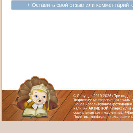
+ Оставить свой отзыв или комментарий 
Адрес: Москва, СЗАО (Митино) ул. М
Художественный руководитель те
© Copyright 2010-2026 (При подд
Творческие мастерские Катерины М
Любое использование фото/видео 
наличии
АКТИВНОЙ
гиперссылки 
социальные сети коллектива: @the
Политика конфиденциальности
и