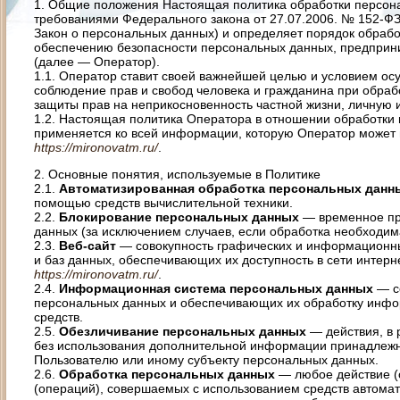
1. Общие положения Настоящая политика обработки персона
требованиями Федерального закона от 27.07.2006. № 152-Ф
Закон о персональных данных) и определяет порядок обраб
обеспечению безопасности персональных данных, предпр
(далее — Оператор).
1.1. Оператор ставит своей важнейшей целью и условием ос
соблюдение прав и свобод человека и гражданина при обраб
защиты прав на неприкосновенность частной жизни, личную 
1.2. Настоящая политика Оператора в отношении обработки
применяется ко всей информации, которую Оператор может п
https://mironovatm.ru/
.
2. Основные понятия, используемые в Политике
2.1.
Автоматизированная обработка персональных дан
помощью средств вычислительной техники.
2.2.
Блокирование персональных данных
— временное пр
данных (за исключением случаев, если обработка необходим
2.3.
Веб-сайт
— совокупность графических и информационны
и баз данных, обеспечивающих их доступность в сети интерн
https://mironovatm.ru/
.
2.4.
Информационная система персональных данных
— с
персональных данных и обеспечивающих их обработку инфо
средств.
2.5.
Обезличивание персональных данных
— действия, в 
без использования дополнительной информации принадлежн
Пользователю или иному субъекту персональных данных.
2.6.
Обработка персональных данных
— любое действие (
(операций), совершаемых с использованием средств автомат