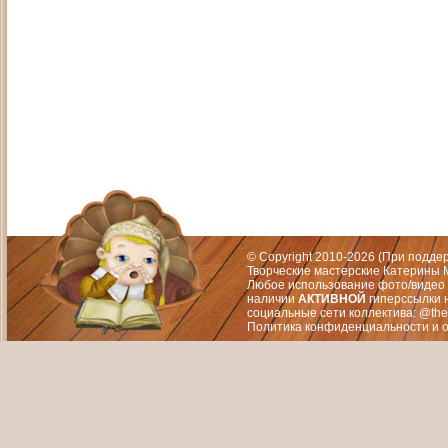
Адрес: Москва, СЗАО (Митино) ул. М
Художественный руководитель те
© Copyright 2010-2026 (При подд
Творческие мастерские Катерины М
Любое использование фото/видео 
наличии
АКТИВНОЙ
гиперссылки 
социальные сети коллектива: @the
Политика конфиденциальности
и