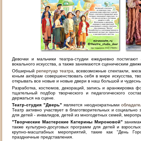
Девочки и мальчики театра-студии ежедневно постигают 
вокального искусства, а также занимаются сценическим движ
Обширный
репертуар театра
, всевозможные спектакли, мюз
юным актёрам совершенствовать себя в мире искусства, тво
открывать все новые и новые двери в наш большой и чудесн
Разработка, костюмов, декораций, запись и аранжировка ф
тщательный подбор творческого и педагогического сост
держаться на сцене.
Театр-студия "Дверь"
является неоднократными
обладате
Театр активно участвует в благотворительных и социально 
для детей - инвалидов, детей из многодетных семей, меропр
"Творческие Мастерские Катерины Мироновой"
занимаю
также культурно-досуговых программ для детей и взрослы
крупно-масштабных мероприятий, такие как "День Гор
праздничные представления.