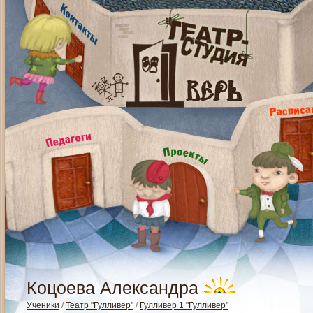
Коцоева Александра
Ученики
/
Театр "Гулливер"
/
Гулливер 1 "Гулливер"