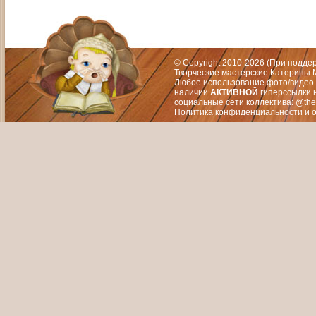
Адрес: Москва, СЗАО (Митино) ул. М
Художественный руководитель те
© Copyright 2010-2026 (При подд
Творческие мастерские Катерины М
Любое использование фото/видео 
наличии
АКТИВНОЙ
гиперссылки 
социальные сети коллектива: @the
Политика конфиденциальности
и