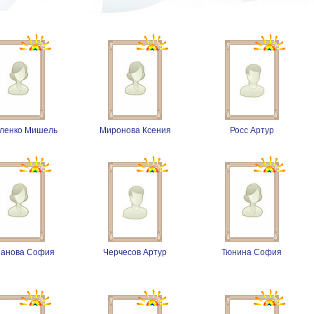
ленко Мишель
Миронова Ксения
Росс Артур
панова София
Черчесов Артур
Тюнина София