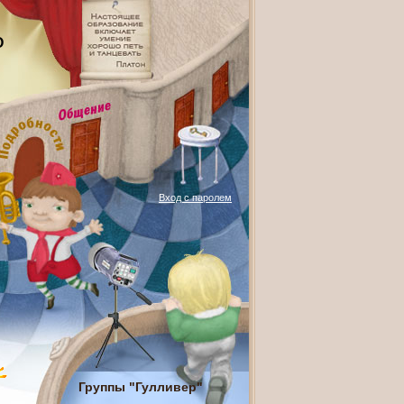
О
Вход с паролем
Группы "Гулливер"