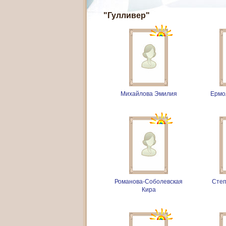
"Гулливер"
Михайлова Эмилия
Ермо
Романова-Соболевская
Сте
Кира