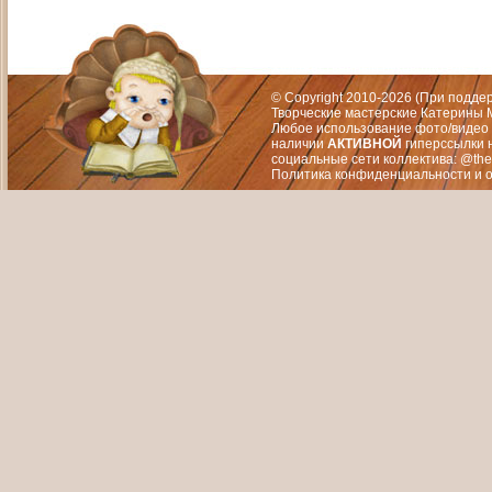
Адрес: Москва, СЗАО (Митино) ул. М
Художественный руководитель те
© Copyright 2010-2026 (При подд
Творческие мастерские Катерины М
Любое использование фото/видео 
наличии
АКТИВНОЙ
гиперссылки 
социальные сети коллектива: @the
Политика конфиденциальности
и