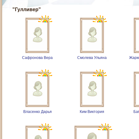
"Гулливер"
Сафронова Вера
Смолева Ульяна
Жарк
Власенко Дарья
Ким Виктория
Ба