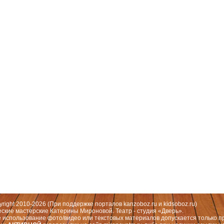
 Москва, СЗАО (Митино) ул. Митинская ул., д.31,к.1
ественный руководитель театра: Миронова Екатерина Валерьевна
yright 2010-2026 (При поддержке порталов
kanzoboz.ru
и
kidsoboz.ru
)
еские мастерские Катерины Мироновой. Театр - студия «Дверь».
 использование фото/видео или текстовых материалов допускается только п