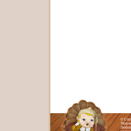
Адрес:
Худож
© Cop
Творч
Любое