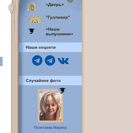
«Дверь»
"Гулливер"
«Наши
выпускники»
Наши соцсети
Случайное фото
Полетаева Марина