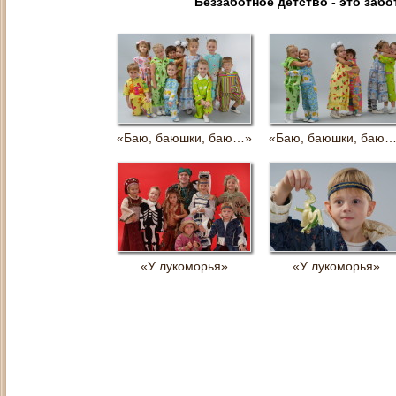
Беззаботное детство -
это забо
«Баю, баюшки, баю…»
«Баю, баюшки, баю
«У лукоморья»
«У лукоморья»