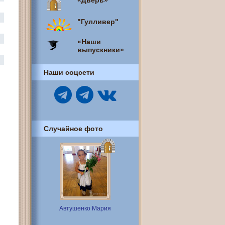
«Дверь»
"Гулливер"
«Наши
выпускники»
Наши соцсети
Случайное фото
Автушенко Мария