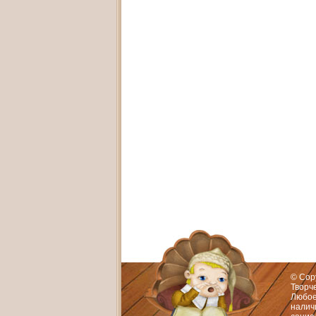
Адрес:
Худож
© Cop
Творч
Любое
нали