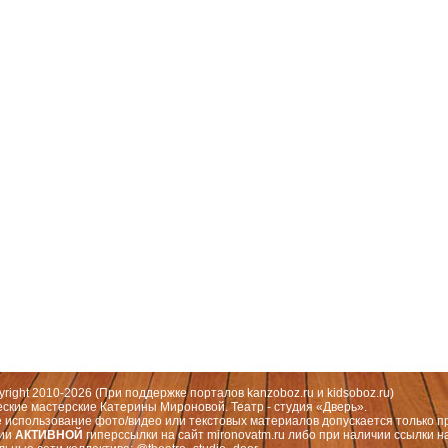
 Москва, СЗАО (Митино) ул. Митинская ул., д.31,к.1
ественный руководитель театра: Миронова Екатерина Валерьевна
yright 2010-2026 (При поддержке порталов
kanzoboz.ru
и
kidsoboz.ru
)
еские мастерские Катерины Мироновой. Театр - студия «Дверь».
 использование фото/видео или текстовых материалов допускается только п
чии
АКТИВНОЙ
гиперссылки на сайт
mironovatm.ru
либо при наличии ссылки н