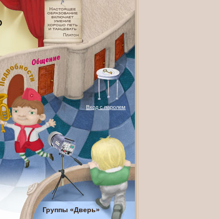
О
Вход с паролем
Группы «Дверь»