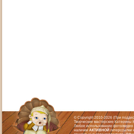
Адрес: Москва, СЗАО (Митино) ул. М
Художественный руководитель те
© Copyright 2010-2026 (При подд
Творческие мастерские Катерины М
Любое использование фото/видео 
наличии
АКТИВНОЙ
гиперссылки 