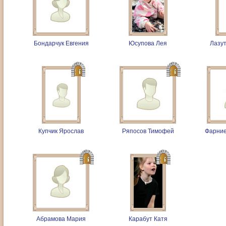
Бондарчук Евгения
Юсупова Лея
Лазу
Купчик Ярослав
Ряпосов Тимофей
Фарние
Абрамова Мария
Карабут Катя