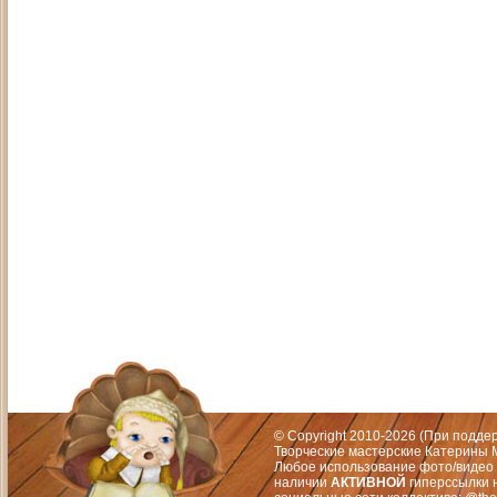
Адрес: Москва, СЗАО (Митино) ул. М
Художественный руководитель те
© Copyright 2010-2026 (При подд
Творческие мастерские Катерины М
Любое использование фото/видео 
наличии
АКТИВНОЙ
гиперссылки 