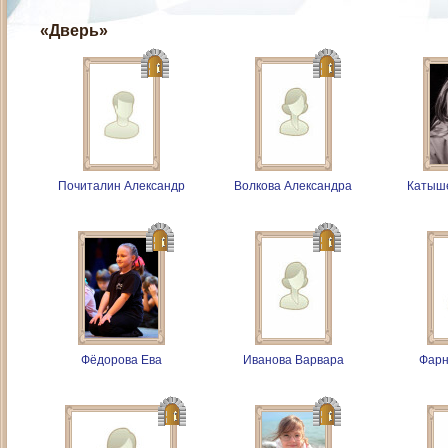
«Дверь»
Почиталин Александр
Волкова Александра
Катыш
Фёдорова Ева
Иванова Варвара
Фарн