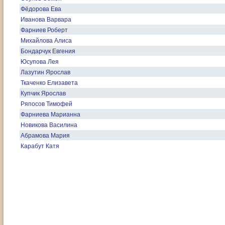
Фёдорова Ева
Иванова Варвара
Фарниев Роберт
Михайлова Алиса
Бондарчук Евгения
Юсупова Лея
Лазутин Ярослав
Ткаченко Елизавета
Купчик Ярослав
Ряпосов Тимофей
Фарниева Марианна
Новикова Василина
Абрамова Мария
Карабут Катя