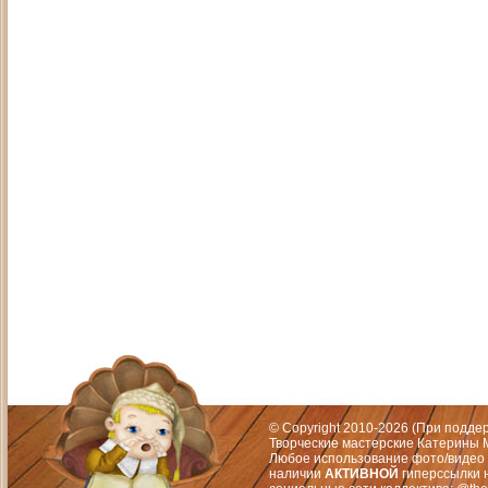
Адрес: Москва, СЗАО (Митино) ул. М
Художественный руководитель те
© Copyright 2010-2026 (При подд
Творческие мастерские Катерины М
Любое использование фото/видео 
наличии
АКТИВНОЙ
гиперссылки 