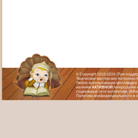
Адрес: Москва, СЗАО (Митино) ул. М
Художественный руководитель те
© Copyright 2010-2026 (При подд
Творческие мастерские Катерины М
Любое использование фото/видео 
наличии
АКТИВНОЙ
гиперссылки 
социальные сети коллектива: @the
Политика конфиденциальности
и