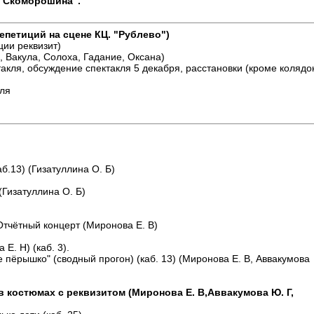
н "Скоморошина".
епетиций на сцене КЦ. "Рублево")
ции реквизит)
и, Вакула, Солоха, Гадание, Оксана)
такля, обсуждение спектакля 5 декабря, расстановки (кроме колядо
кля
аб.13) (Гизатуллина О. Б)
)
(Гизатуллина О. Б)
Отчётный концерт (Миронова Е. В)
Е. Н) (каб. 3).
е пёрышко" (сводный прогон) (каб. 13) (Миронова Е. В, Аввакумова
 в костюмах с реквизитом (Миронова Е. В,Аввакумова Ю. Г,