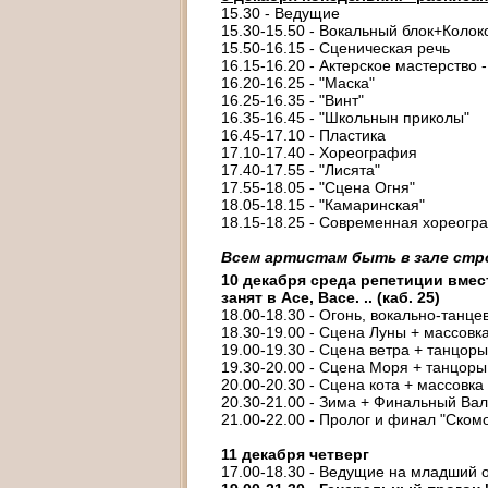
15.30 - Ведущие
15.30-15.50 - Вокальный блок+Колок
15.50-16.15 - Сценическая речь
16.15-16.20 - Актерское мастерство 
16.20-16.25 - "Маска"
16.25-16.35 - "Винт"
16.35-16.45 - "Школьнын приколы"
16.45-17.10 - Пластика
17.10-17.40 - Хореография
17.40-17.55 - "Лисята"
17.55-18.05 - "Сцена Огня"
18.05-18.15 - "Камаринская"
18.15-18.25 - Современная хореог
Всем артистам быть в зале строг
10 декабря среда репетиции вмест
занят в Асе, Васе. .. (каб. 25)
18.00-18.30 - Огонь, вокально-танц
18.30-19.00 - Сцена Луны + массовка
19.00-19.30 - Сцена ветра + танцоры
19.30-20.00 - Сцена Моря + танцоры 
20.00-20.30 - Сцена кота + массовка
20.30-21.00 - Зима + Финальный Вал
21.00-22.00 - Пролог и финал "Ском
11 декабря четверг
17.00-18.30 - Ведущие на младший о