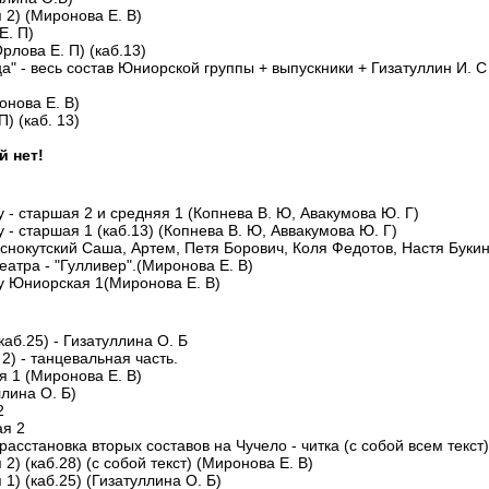
я 2) (Миронова Е. В)
Е. П)
рлова Е. П) (каб.13)
ца" - весь состав Юниорской группы + выпускники + Гизатуллин И. С
онова Е. В)
П) (каб. 13)
й нет!
ку - старшая 2 и средняя 1 (Копнева В. Ю, Авакумова Ю. Г)
у - старшая 1 (каб.13) (Копнева В. Ю, Аввакумова Ю. Г)
аснокутский Саша, Артем, Петя Борович, Коля Федотов, Настя Буки
театра - "Гулливер".(Миронова Е. В)
ку Юниорская 1(Миронова Е. В)
каб.25) - Гизатуллина О. Б
2) - танцевальная часть.
яя 1 (Миронова Е. В)
ллина О. Б)
2
ая 2
расстановка вторых составов на Чучело - читка (с собой всем текст)
 2) (каб.28) (c собой текст) (Миронова Е. В)
1) (каб.25) (Гизатуллина О. Б)