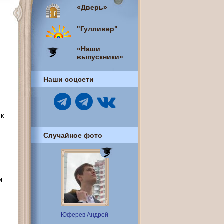
«Дверь»
"Гулливер"
«Наши
выпускники»
Наши соцсети
юк
Случайное фото
и
Юферев Андрей