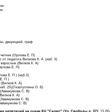
кля
ля
ны, дворецкий, граф
четник (Орлова Е. П)
 от педагога Вилкова К. А. (каб. 3)
 взрослые (Вилков К. А)
Орлова Е. П)
ова Е. П ) (каб.3)
Е. П )
(Вилков К. А)
каб. 25)(Гизатуллина О. Б)
(Аввакумова С. В)
Вилков К. А)
 (Аввакумова С. В)
Аввакумова С. В)
ие репетиций на сцене КЦ "Салют" (Ул. Свободы д. 37):
15.00-