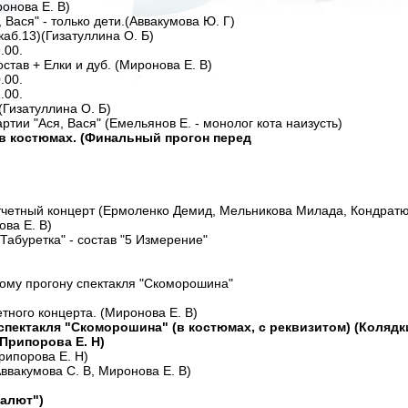
ронова Е. В)
 Вася" - только дети.(Аввакумова Ю. Г)
каб.13)(Гизатуллина О. Б)
.00.
состав + Елки и дуб. (Миронова Е. В)
.00.
.00.
(Гизатуллина О. Б)
ртии "Ася, Вася" (Емельянов Е. - монолог кота наизусть)
он в костюмах. (Финальный прогон перед
отчетный концерт (Ермоленко Демид, Мельникова Милада, Кондрат
ва Е. В)
"Табуретка" - состав "5 Измерение"
ьному прогону спектакля "Скоморошина"
тного концерта. (Миронова Е. В)
 спектакля "Скоморошина" (в костюмах, с реквизитом) (Колядк
 Припорова Е. Н)
рипорова Е. Н)
Аввакумова С. В, Миронова Е. В)
Салют")