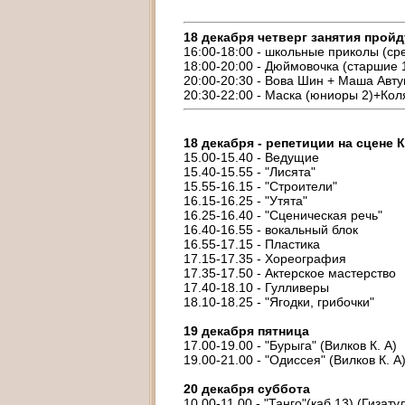
18 декабря четверг занятия прой
16:00-18:00 - школьные приколы (ср
18:00-20:00 - Дюймовочка (старшие 
20:00-20:30 - Вова Шин + Маша Авт
20:30-22:00 - Маска (юниоры 2)+Ко
18 декабря - репетиции на сцене 
15.00-15.40 - Ведущие
15.40-15.55 - "Лисята"
15.55-16.15 - "Строители"
16.15-16.25 - "Утята"
16.25-16.40 - "Сценическая речь"
16.40-16.55 - вокальный блок
16.55-17.15 - Пластика
17.15-17.35 - Хореография
17.35-17.50 - Актерское мастерство
17.40-18.10 - Гулливеры
18.10-18.25 - "Ягодки, грибочки"
19 декабря пятница
17.00-19.00 - "Бурыга" (Вилков К. А)
19.00-21.00 - "Одиссея" (Вилков К. А
20 декабря суббота
10.00-11.00 - "Танго"(каб.13) (Гизат