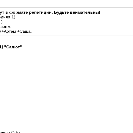
дут в формате репетиций. Будьте внимательны!
едняя 1)
1)
ушенко
ля+Артём +Саша.
КЦ "Салют"
)
уллина О.Б)