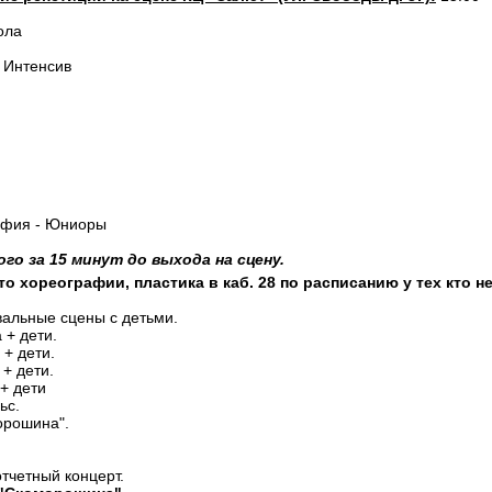
ола
- Интенсив
рафия - Юниоры
о за 15 минут до выхода на сцену.
о хореографии, пластика в каб. 28 по расписанию у тех кто н
евальные сцены с детьми.
 + дети.
 + дети.
+ дети.
 + дети
ьс.
орошина".
тчетный концерт.