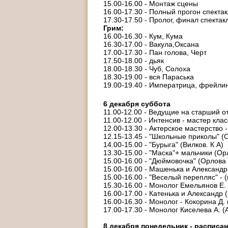
15.00-16.00 - Монтаж сцены
16.00-17.30 - Полный прогон спекта
17.30-17.50 - Пролог, финал спектак
Грим:
16.00-16.30 - Кум, Кума
16.30-17.00 - Вакула,Оксана
17.00-17.30 - Пан голова, Черт
17.50-18.00 - дьяк
18.00-18.30 - Чуб, Солоха
18.30-19.00 - вся Параська
19.00-19.40 - Императрица, фрейли
6 декабря суббота
11.00-12.00 - Ведущие на старший от
11.00-12.00 - Интенсив - мастер класс
12.00-13.30 - Актерское мастерство -
12.15-13.45 - "Школьные приколы" (
14.00-15.00 - "Бурыга" (Вилков. К А)
13.30-15.00 - "Маска"+ мальчики (Орл
15.00-16.00 - "Дюймовочка" (Орлова 
15.00-16.00 - Машенька и Александр 
15.00-16.00 - "Веселый перепляс" - (
15.30-16.00 - Монолог Емельянов Е. 
16.00-17.00 - Катенька и Александр (
16.00-16.30 - Монолог - Кокорина Д.
17.00-17.30 - Монолог Киселева А. (
8 декабря понедельник - расписан