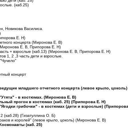
ько дети (каб. 25)
ослые. (каб.25)
ён, Новикова Василиса.
)
рипорова Е. Н)
етного концерта (Миронова Е. В)
 (Миронова Е. В, Припорова Е. Н)
часть + взрослые (каб.13) (Миронова Е. В, Припорова Е. Н)
ов 1, 2 ,3 часть дети и взрослые.
 "Чучело"
етный концерт
н ведущие младшего отчетного концерта (левое крыло, цоколь)
"Утята" - в костюмах. (Миронова Е. В)
альный прогон в костюмах (каб. 25) (Припорова Е. Н)
 "Ягодки грибочки" - в костюмах (дети и взрослые) (Припоров
 (каб.28) (Гизатуллина О. Б)
ураков и королей" (левое крыло, цоколь) (Миронова Е. В)
Космонавты (каб. 25)