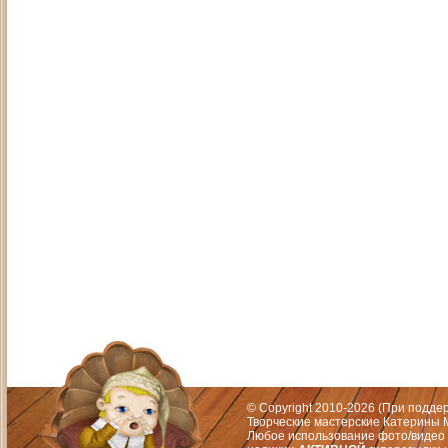
Адрес: Москва, СЗАО (Митино) ул. М
Художественный руководитель те
© Copyright 2010-2026 (При подд
Творческие мастерские Катерины М
Любое использование фото/видео 