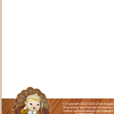
Адрес: Москва, СЗАО (Митино) ул. М
Художественный руководитель те
© Copyright 2010-2026 (При подд
Творческие мастерские Катерины М
Любое использование фото/видео 