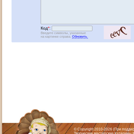
Код
*
:
Введите символы, указанные
на картинке справа.
Обновить.
Адрес: Москва, СЗАО (Митино) ул. М
Художественный руководитель те
© Copyright 2010-2026 (При подд
Творческие мастерские Катерины М