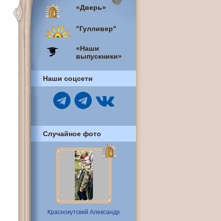
«Дверь»
"Гулливер"
«Наши
выпускники»
Наши соцсети
Случайное фото
Краснокутский Александр