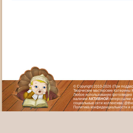
Адрес: Москва, СЗАО (Митино) ул. М
Художественный руководитель те
© Copyright 2010-2026 (При подд
Творческие мастерские Катерины М
Любое использование фото/видео 
наличии
АКТИВНОЙ
гиперссылки 
социальные сети коллектива: @the
Политика конфиденциальности
и