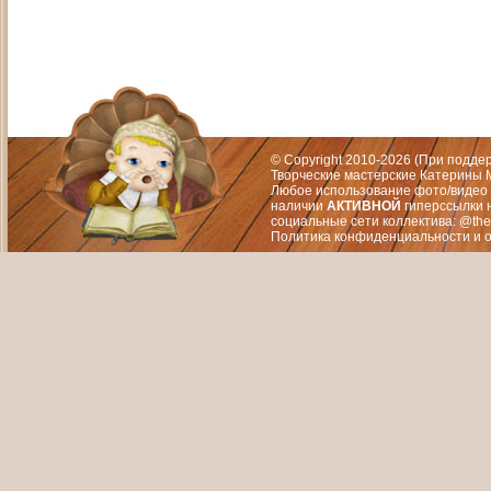
Адрес: Москва, СЗАО (Митино) ул. М
Художественный руководитель те
© Copyright 2010-2026 (При подд
Творческие мастерские Катерины М
Любое использование фото/видео 
наличии
АКТИВНОЙ
гиперссылки 
социальные сети коллектива: @the
Политика конфиденциальности
и