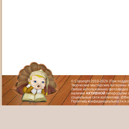
Адрес: Москва, СЗАО (Митино) ул. М
Художественный руководитель те
© Copyright 2010-2026 (При подд
Творческие мастерские Катерины М
Любое использование фото/видео 
наличии
АКТИВНОЙ
гиперссылки 
социальные сети коллектива: @the
Политика конфиденциальности
и