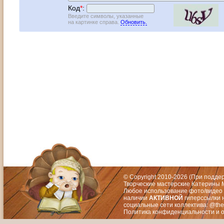
Код
*
:
Введите символы, указанные
на картинке справа.
Обновить.
Адрес: Москва, СЗАО (Митино) ул. М
Художественный руководитель те
© Copyright 2010-2026 (При подд
Творческие мастерские Катерины М
Любое использование фото/видео 
наличии
АКТИВНОЙ
гиперссылки 
социальные сети коллектива: @the
Политика конфиденциальности
и