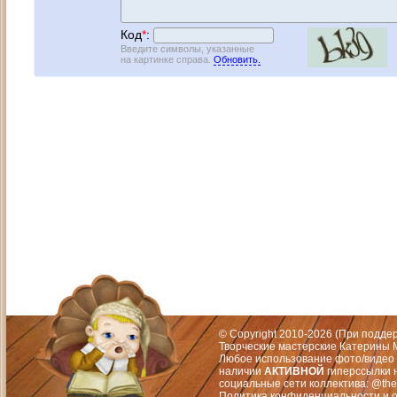
Код
*
:
Введите символы, указанные
на картинке справа.
Обновить.
Адрес: Москва, СЗАО (Митино) ул. М
Художественный руководитель те
© Copyright 2010-2026 (При подд
Творческие мастерские Катерины М
Любое использование фото/видео 
наличии
АКТИВНОЙ
гиперссылки 
социальные сети коллектива: @the
Политика конфиденциальности
и