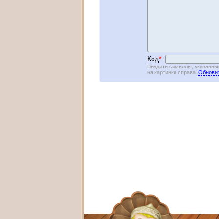
Код
*
:
Введите символы, указанны
на картинке справа.
Обновит
Адрес:
Худож