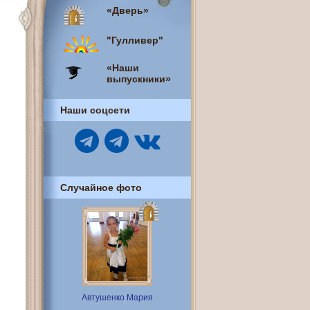
«Дверь»
"Гулливер"
«Наши
выпускники»
Наши соцсети
Случайное фото
Автушенко Мария