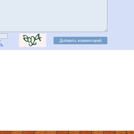
е
ь.
 Москва, СЗАО (Митино) ул. Митинская ул., д.31,к.1
ественный руководитель театра: Миронова Екатерина Валерьевна