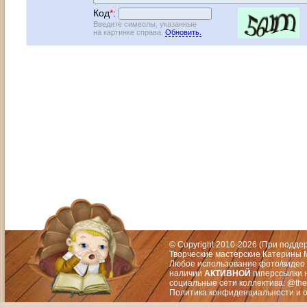
Код
*
:
Введите символы, указанные
на картинке справа.
Обновить.
Адрес: Москва, СЗАО (Митино) ул. М
Художественный руководитель те
© Copyright 2010-2026 (При подд
Творческие мастерские Катерины М
Любое использование фото/видео 
наличии
АКТИВНОЙ
гиперссылки 
социальные сети коллектива: @the
Политика конфиденциальности
и