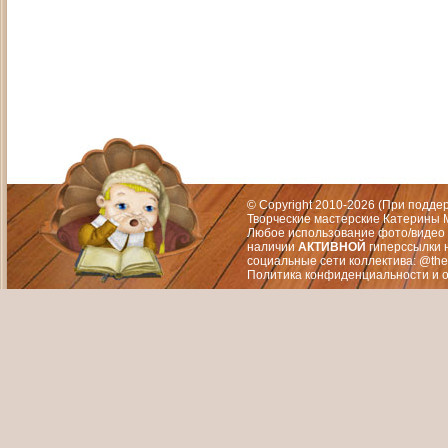
Адрес: Москва, СЗАО (Митино) ул. М
Художественный руководитель те
© Copyright 2010-2026 (При подд
Творческие мастерские Катерины М
Любое использование фото/видео 
наличии
АКТИВНОЙ
гиперссылки 
социальные сети коллектива: @the
Политика конфиденциальности
и