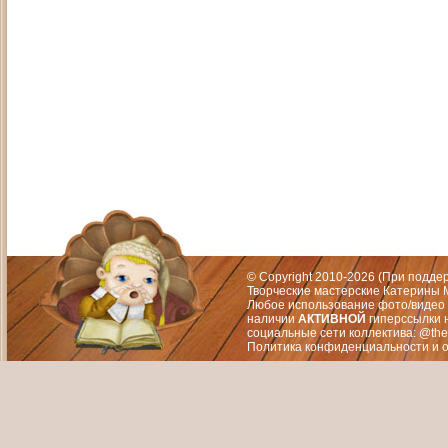
Адрес: Москва, СЗАО (Митино) ул. М
Художественный руководитель те
© Copyright 2010-2026 (При подд
Творческие мастерские Катерины М
Любое использование фото/видео 
наличии
АКТИВНОЙ
гиперссылки 
социальные сети коллектива: @the
Политика конфиденциальности
и