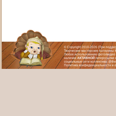
Адрес: Москва, СЗАО (Митино) ул. М
Художественный руководитель те
© Copyright 2010-2026 (При подд
Творческие мастерские Катерины М
Любое использование фото/видео 
наличии
АКТИВНОЙ
гиперссылки 
социальные сети коллектива: @the
Политика конфиденциальности
и