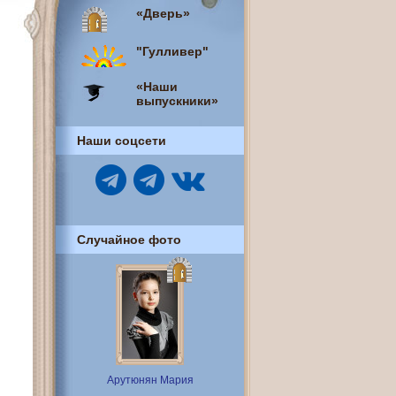
«Дверь»
"Гулливер"
«Наши
выпускники»
Наши соцсети
Случайное фото
Арутюнян Мария