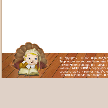
Адрес: Москва, СЗАО (Митино) ул. М
Художественный руководитель те
© Copyright 2010-2026 (При подд
Творческие мастерские Катерины М
Любое использование фото/видео 
наличии
АКТИВНОЙ
гиперссылки 
социальные сети коллектива: @the
Политика конфиденциальности
и