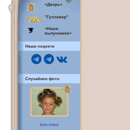
«Дверь»
"Гулливер"
«Наши
выпускники»
Наши соцсети
Случайное фото
Куон Алиса