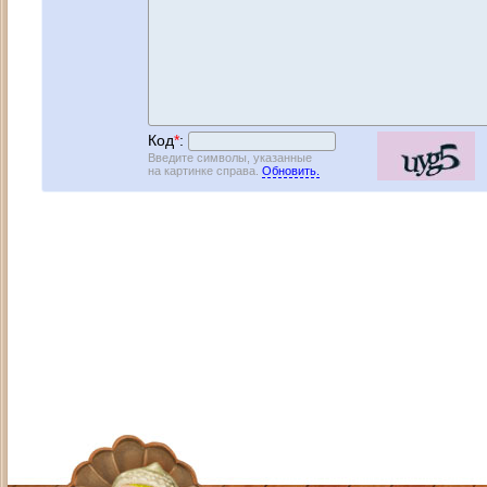
Код
*
:
Введите символы, указанные
на картинке справа.
Обновить.
Адрес: Москва, СЗАО (Митино) ул. М
Художественный руководитель те