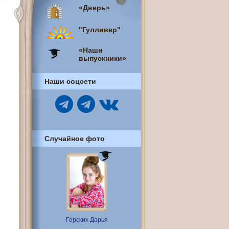
«Дверь»
"Гулливер"
«Наши
выпускники»
Наши соцсети
Случайное фото
Горских Дарья