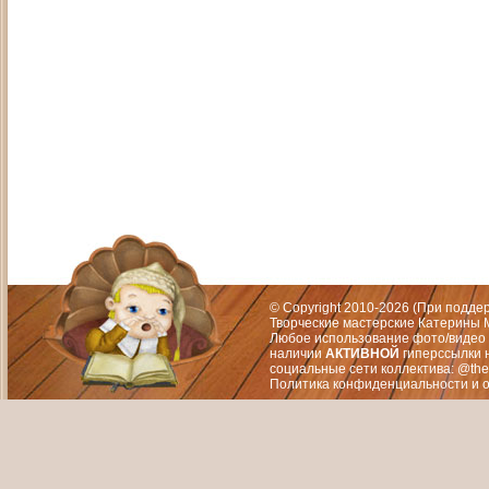
Адрес: Москва, СЗАО (Митино) ул. М
Художественный руководитель те
© Copyright 2010-2026 (При подд
Творческие мастерские Катерины М
Любое использование фото/видео 
наличии
АКТИВНОЙ
гиперссылки 
социальные сети коллектива: @the
Политика конфиденциальности
и