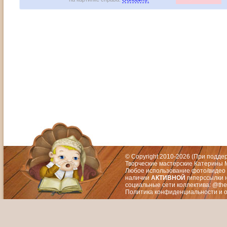
Адрес: Москва, СЗАО (Митино) ул. М
Художественный руководитель те
© Copyright 2010-2026 (При подд
Творческие мастерские Катерины М
Любое использование фото/видео 
наличии
АКТИВНОЙ
гиперссылки 
социальные сети коллектива: @the
Политика конфиденциальности
и