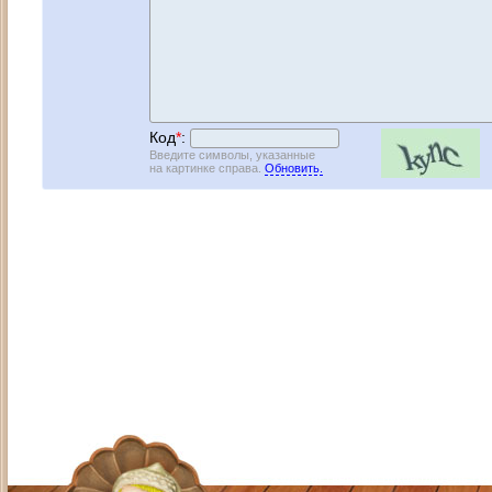
Код
*
:
Введите символы, указанные
на картинке справа.
Обновить.
Адрес: Москва, СЗАО (Митино) ул. М
Художественный руководитель те