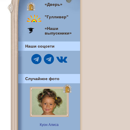
«Дверь»
"Гулливер"
«Наши
выпускники»
Наши соцсети
Случайное фото
Куон Алиса