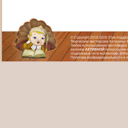
Адрес: Москва, СЗАО (Митино) ул. М
Художественный руководитель те
© Copyright 2010-2026 (При подд
Творческие мастерские Катерины М
Любое использование фото/видео 
наличии
АКТИВНОЙ
гиперссылки 
социальные сети коллектива: @the
Политика конфиденциальности
и