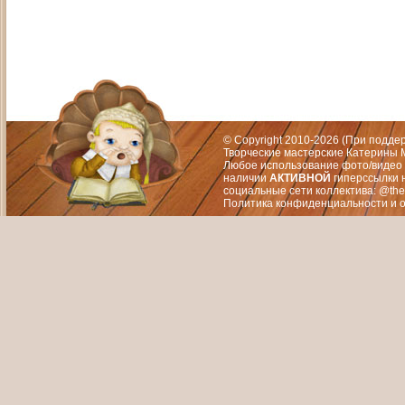
Адрес: Москва, СЗАО (Митино) ул. М
Художественный руководитель те
© Copyright 2010-2026 (При подд
Творческие мастерские Катерины М
Любое использование фото/видео 
наличии
АКТИВНОЙ
гиперссылки 
социальные сети коллектива: @the
Политика конфиденциальности
и