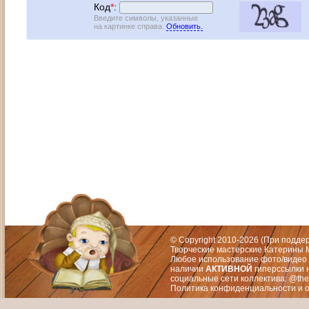
Код
*
:
Введите символы, указанные
на картинке справа.
Обновить.
Адрес: Москва, СЗАО (Митино) ул. М
Художественный руководитель те
© Copyright 2010-2026 (При подд
Творческие мастерские Катерины М
Любое использование фото/видео 
наличии
АКТИВНОЙ
гиперссылки 
социальные сети коллектива: @the
Политика конфиденциальности
и