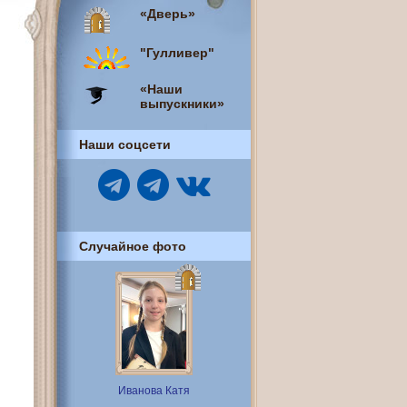
«Дверь»
"Гулливер"
«Наши
выпускники»
Наши соцсети
Случайное фото
Иванова Катя